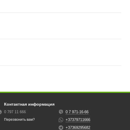
Контактная информация
0 797 11 666
0 7 971-16-66
+37379711666
Перезвонить вам?
+37369295682