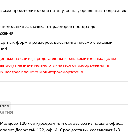
ейских производителей и натянутое на деревянный подрамник
пожелания заказчика, от размеров постера до
ажения.
дартных форм и размеров, высылайте письмо c вашими
s.md
енных на сайте, представлены в ознакомительных целях.
ны могут незначительно отличаться от изображений, в
ых настроек вашего монитора/смартфона.
ится
антия
, Молдове 120 лей курьером или самовывоз из нашего офиса
рополит Дософтей 122, оф. 4. Срок доставки составляет 1-3