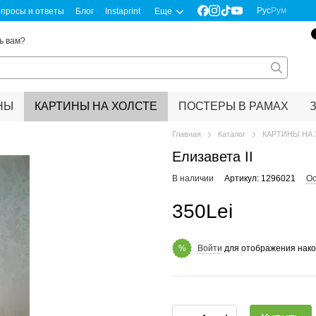
Рус
Рум
просы и ответы
Блог
Instaprint
Еще
ь вам?
НЫ
КАРТИНЫ НА ХОЛСТЕ
ПОСТЕРЫ В РАМАХ
Главная
Каталог
КАРТИНЫ НА
Елизавета II
В наличии
Артикул: 1296021
Ос
350Lei
Войти
для отображения нако
%