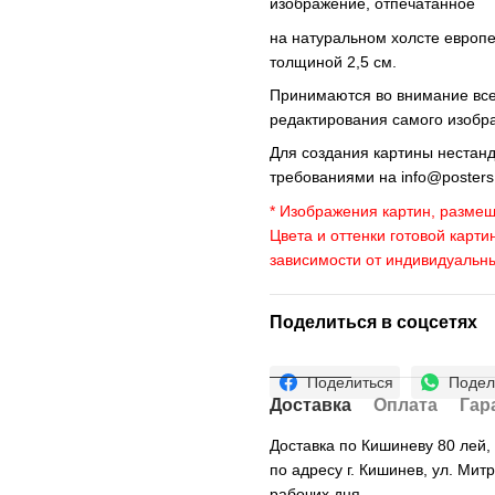
изображение, отпечатанное
на натуральном холсте европ
толщиной 2,5 см.
Принимаются во внимание все 
редактирования самого изобр
Для создания картины нестан
требованиями на
info@poster
* Изображения картин, размещ
Цвета и оттенки готовой карти
зависимости от индивидуальн
Поделиться в соцсетях
Поделиться
Подел
Доставка
Оплата
Гар
Доставка по Кишиневу 80 лей
по адресу г. Кишинев, ул. Мит
рабочих дня