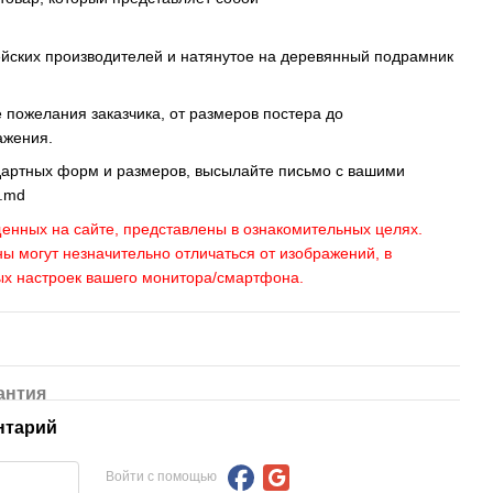
ейских производителей и натянутое на деревянный подрамник
пожелания заказчика, от размеров постера до
ажения.
дартных форм и размеров, высылайте письмо c вашими
s.md
енных на сайте, представлены в ознакомительных целях.
ны могут незначительно отличаться от изображений, в
ых настроек вашего монитора/смартфона.
антия
нтарий
Войти с помощью