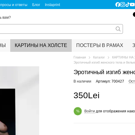
просы и ответы
Блог
Instaprint
ертификаты качества
Правовая информация
ь вам?
НЫ
КАРТИНЫ НА ХОЛСТЕ
ПОСТЕРЫ В РАМАХ
Главная
Каталог
КАРТИНЫ НА
Эротичный изгиб женского тела и белы
Эротичный изгиб женс
В наличии
Артикул: 700427
Ост
350Lei
Войти
для отображения нако
%