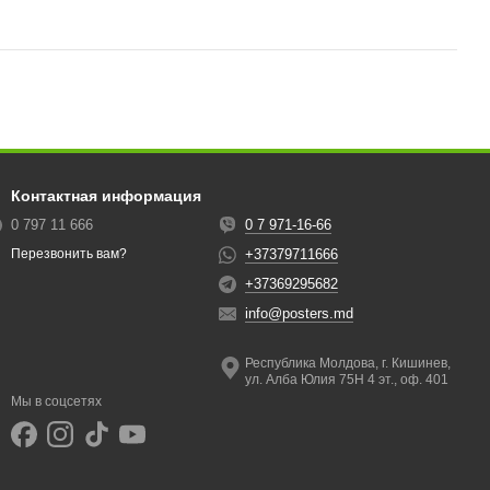
Контактная информация
0 797 11 666
0 7 971-16-66
+37379711666
Перезвонить вам?
+37369295682
info@posters.md
Республика Молдова, г. Кишинев,
ул. Алба Юлия 75Н 4 эт., оф. 401
Мы в соцсетях