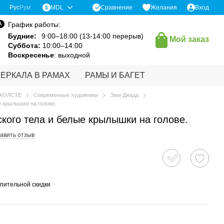
Сравнение
Рус
Рум
MDL
Желания
Вход
График работы:
Будние:
9:00–18:00 (13-14:00 перерыв)
Мой заказ
Суббота:
10:00–14:00
Воскресенье
: выходной
ЗЕРКАЛА В РАМАХ
РАМЫ И БАГЕТ
 ХОЛСТЕ
Современные художники
Эми Джадд
е крылышки на голове.
кого тела и белые крылышки на голове.
авить отзыв
пительной скидки