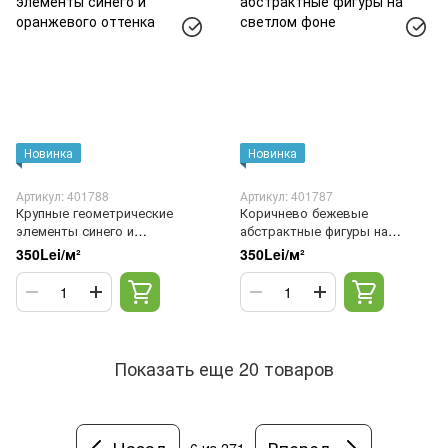
Новинка
Новинка
Артикул: 401788
Артикул: 401787
Крупные геометрические
Коричнево бежевые
элементы синего и
абстрактные фигуры на
оранжевого оттенка
светлом фоне
350Lei/м²
350Lei/м²
Показать еще 20 товаров
Назад
Вперед