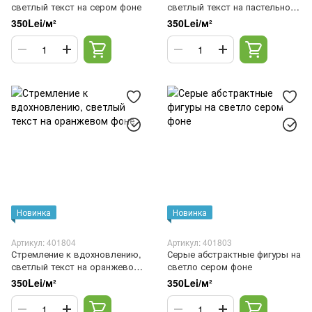
светлый текст на сером фоне
светлый текст на пастельном
зеленом фоне
350Lei/м²
350Lei/м²
Новинка
Новинка
Артикул: 401804
Артикул: 401803
Стремление к вдохновлению,
Серые абстрактные фигуры на
светлый текст на оранжевом
светло сером фоне
фоне
350Lei/м²
350Lei/м²