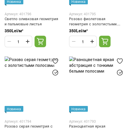
Новинка
Новинка
Артикул: 401796
Артикул: 401795
Светло оливковая геометрия
Розово фиолетовая
и пальмовые листья
геометрия с золотистыми
полосами
350Lei/м²
350Lei/м²
Новинка
Новинка
Артикул: 401794
Артикул: 401793
Розово серая геометрия с
Разноцветная яркая