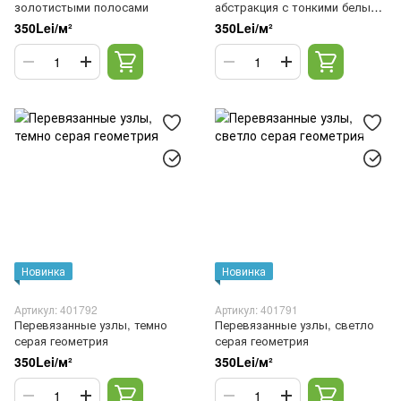
золотистыми полосами
абстракция с тонкими белыми
полосами
350Lei/м²
350Lei/м²
Новинка
Новинка
Артикул: 401792
Артикул: 401791
Перевязанные узлы, темно
Перевязанные узлы, светло
серая геометрия
серая геометрия
350Lei/м²
350Lei/м²