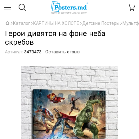
Каталог
КАРТИНЫ НА ХОЛСТЕ
Детские Постеры
Мультф
Герои дивятся на фоне неба
скребов
Артикул:
3473473
Оставить отзыв