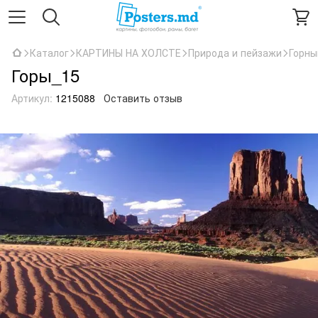
Каталог
КАРТИНЫ НА ХОЛСТЕ
Природа и пейзажи
Горны
Горы_15
Артикул:
1215088
Оставить отзыв