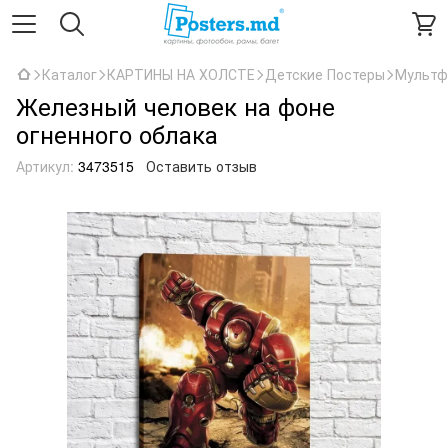
Каталог
КАРТИНЫ НА ХОЛСТЕ
Детские Постеры
Мультф
Железный человек на фоне
огненного облака
Артикул:
3473515
Оставить отзыв