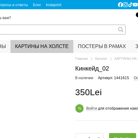
просы и ответы
Блог
Instaprint
ертификаты качества
Правовая информация
ь вам?
НЫ
КАРТИНЫ НА ХОЛСТЕ
ПОСТЕРЫ В РАМАХ
Главная
Каталог
КАРТИНЫ НА
Кинкейд_02
В наличии
Артикул: 1441615
Ос
350Lei
Войти
для отображения нако
%