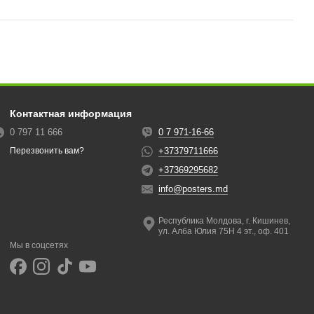
Контактная информация
0 797 11 666
0 7 971-16-66
+37379711666
Перезвонить вам?
+37369295682
info@posters.md
Республика Молдова, г. Кишинев,
ул. Алба Юлия 75Н 4 эт., оф. 401
Мы в соцсетях