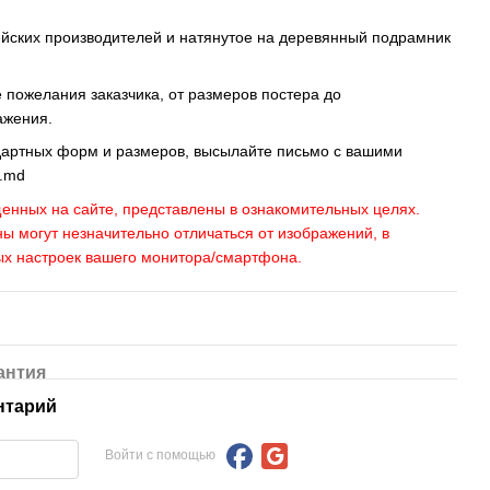
ейских производителей и натянутое на деревянный подрамник
пожелания заказчика, от размеров постера до
ажения.
дартных форм и размеров, высылайте письмо c вашими
s.md
енных на сайте, представлены в ознакомительных целях.
ны могут незначительно отличаться от изображений, в
ых настроек вашего монитора/смартфона.
антия
нтарий
Войти с помощью