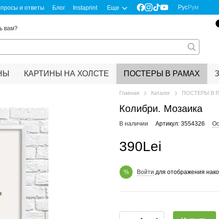
Рус
Рум
просы и ответы
Блог
Instaprint
Еще
ь вам?
НЫ
КАРТИНЫ НА ХОЛСТЕ
ПОСТЕРЫ В РАМАХ
Главная
Каталог
ПОСТЕРЫ В 
Колибри. Мозаика
В наличии
Артикул: 3554326
Ос
390Lei
Войти
для отображения нако
%