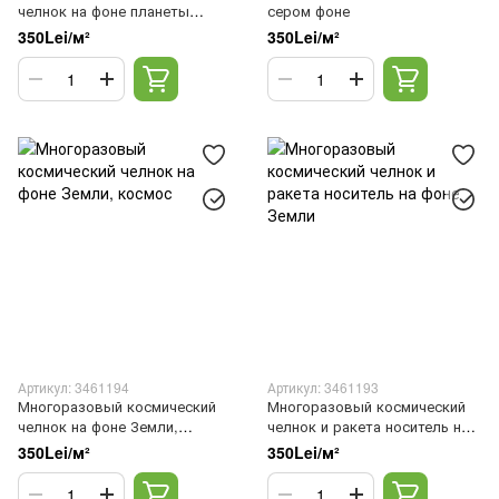
челнок на фоне планеты
сером фоне
Земля
350Lei/м²
350Lei/м²
Артикул: 3461194
Артикул: 3461193
Многоразовый космический
Многоразовый космический
челнок на фоне Земли,
челнок и ракета носитель на
космос
фоне Земли
350Lei/м²
350Lei/м²