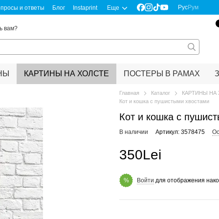
Рус
Рум
просы и ответы
Блог
Instaprint
Еще
ь вам?
НЫ
КАРТИНЫ НА ХОЛСТЕ
ПОСТЕРЫ В РАМАХ
Главная
Каталог
КАРТИНЫ НА
Кот и кошка с пушистыми хвостами
Кот и кошка с пушис
В наличии
Артикул: 3578475
Ос
350Lei
Войти
для отображения нако
%