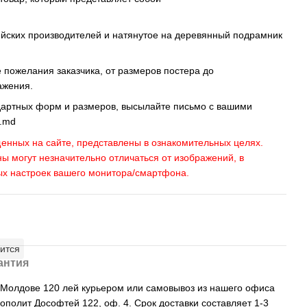
ейских производителей и натянутое на деревянный подрамник
пожелания заказчика, от размеров постера до
ажения.
дартных форм и размеров, высылайте письмо c вашими
s.md
енных на сайте, представлены в ознакомительных целях.
ны могут незначительно отличаться от изображений, в
ых настроек вашего монитора/смартфона.
ится
антия
, Молдове 120 лей курьером или самовывоз из нашего офиса
рополит Дософтей 122, оф. 4. Срок доставки составляет 1-3