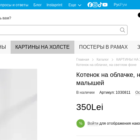
Рус
Рум
просы и ответы
Блог
Instaprint
Еще
ь вам?
НЫ
КАРТИНЫ НА ХОЛСТЕ
ПОСТЕРЫ В РАМАХ
Главная
Каталог
КАРТИНЫ НА
Котенок на облачке, на светлом фоне
Котенок на облачке, 
малышей
В наличии
Артикул: 1030811
Ос
350Lei
Войти
для отображения нако
%