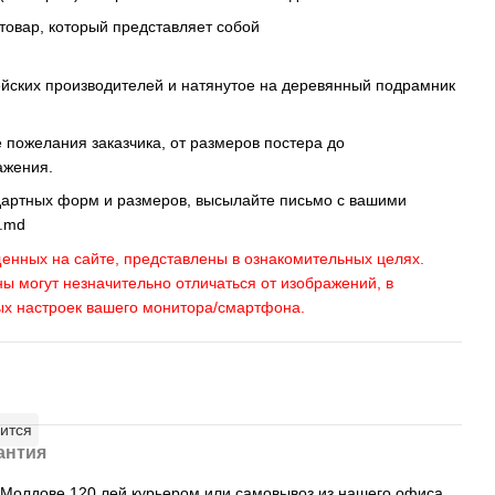
 товар, который представляет собой
ейских производителей и натянутое на деревянный подрамник
пожелания заказчика, от размеров постера до
ажения.
дартных форм и размеров, высылайте письмо c вашими
s.md
енных на сайте, представлены в ознакомительных целях.
ны могут незначительно отличаться от изображений, в
ых настроек вашего монитора/смартфона.
ится
антия
, Молдове 120 лей курьером или самовывоз из нашего офиса