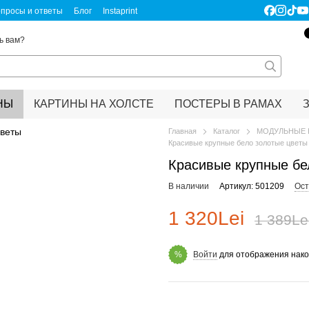
просы и ответы
Блог
Instaprint
ертификаты качества
Правовая информация
ь вам?
НЫ
КАРТИНЫ НА ХОЛСТЕ
ПОСТЕРЫ В РАМАХ
Главная
Каталог
МОДУЛЬНЫЕ 
Красивые крупные бело золотые цветы
Красивые крупные бе
В наличии
Артикул: 501209
Ост
1 320Lei
1 389Le
Войти
для отображения нако
%