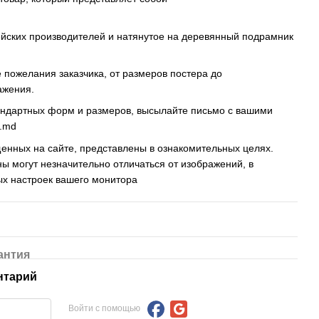
ейских производителей и натянутое на деревянный подрамник
пожелания заказчика, от размеров постера до
ажения.
андартных форм и размеров, высылайте письмо c вашими
s.md
енных на сайте, представлены в ознакомительных целях.
ны могут незначительно отличаться от изображений, в
ых настроек вашего монитора
антия
нтарий
Войти с помощью