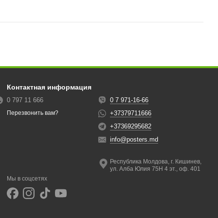
Контактная информация
0 797 11 666
0 7 971-16-66
+37379711666
Перезвонить вам?
+37369295682
info@posters.md
Республика Молдова, г. Кишинев,
ул. Алба Юлия 75Н 4 эт., оф. 401
Мы в соцсетях