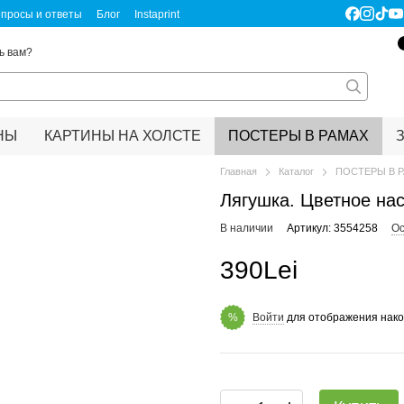
просы и ответы
Блог
Instaprint
ертификаты качества
Правовая информация
ь вам?
НЫ
КАРТИНЫ НА ХОЛСТЕ
ПОСТЕРЫ В РАМАХ
Главная
Каталог
ПОСТЕРЫ В 
Лягушка. Цветное на
В наличии
Артикул: 3554258
Ос
390Lei
Войти
для отображения нако
%