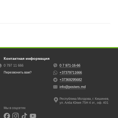
Контактная информация
0 797 11 666
0 7 971-16-66
+37379711666
Перезвонить вам?
+37369295682
info@posters.md
Республика Молдова, г. Кишинев,
ул. Алба Юлия 75Н 4 эт., оф. 401
Мы в соцсетях