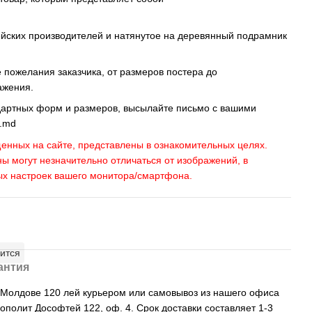
ейских производителей и натянутое на деревянный подрамник
пожелания заказчика, от размеров постера до
ажения.
дартных форм и размеров, высылайте письмо c вашими
s.md
енных на сайте, представлены в ознакомительных целях.
ны могут незначительно отличаться от изображений, в
ых настроек вашего монитора/смартфона.
ится
антия
, Молдове 120 лей курьером или самовывоз из нашего офиса
рополит Дософтей 122, оф. 4. Срок доставки составляет 1-3