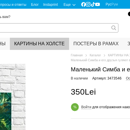
Рус
Рум
просы и ответы
Блог
Instaprint
Еще
ь вам?
НЫ
КАРТИНЫ НА ХОЛСТЕ
ПОСТЕРЫ В РАМАХ
Главная
Каталог
КАРТИНЫ НА
Маленький Симба и его друзья гуляют 
Маленький Симба и е
В наличии
Артикул: 3473546
Ос
350Lei
Войти
для отображения нако
%