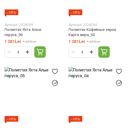
−10%
−10%
Артикул: 2224559
Артикул: 2224594
Полиптих Яхта Алые
Полиптих Кофейные зерна.
паруса_06
Карта мира_02
1 281Lei
1 281Lei
1 423Lei
1 423Lei
−10%
−10%