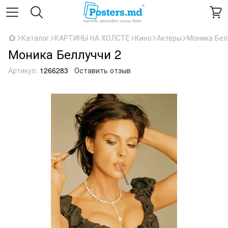
Каталог
КАРТИНЫ НА ХОЛСТЕ
Кино
Актеры
Моника Бел
Моника Беллуччи 2
Артикул:
1266283
Оставить отзыв