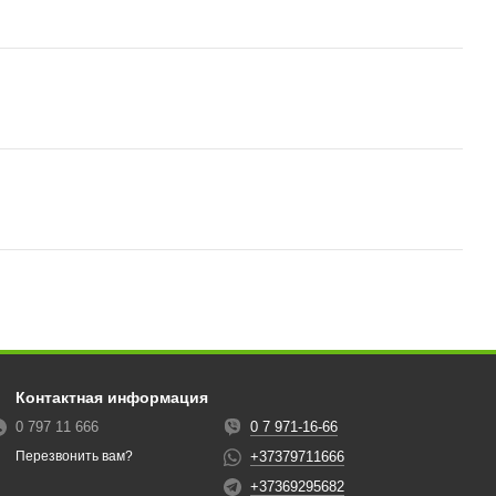
Контактная информация
0 797 11 666
0 7 971-16-66
+37379711666
Перезвонить вам?
+37369295682