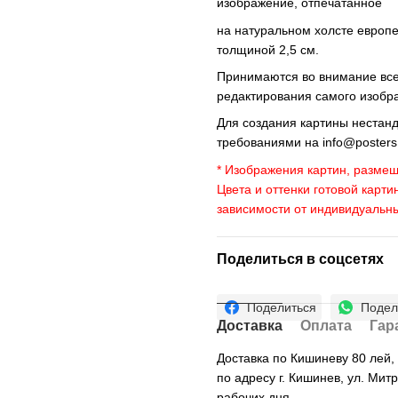
изображение, отпечатанное
на натуральном холсте европ
толщиной 2,5 см.
Принимаются во внимание все 
редактирования самого изобр
Для создания картины нестан
требованиями на
info@poster
* Изображения картин, размещ
Цвета и оттенки готовой карти
зависимости от индивидуальн
Поделиться в соцсетях
Поделиться
Подел
Доставка
Оплата
Гар
Доставка по Кишиневу 80 лей
по адресу г. Кишинев, ул. Мит
рабочих дня