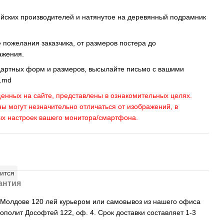
ейских производителей и натянутое на деревянный подрамник
пожелания заказчика, от размеров постера до
ажения.
дартных форм и размеров, высылайте письмо c вашими
s.md
енных на сайте, представлены в ознакомительных целях.
ны могут незначительно отличаться от изображений, в
ых настроек вашего монитора/смартфона.
ится
антия
, Молдове 120 лей курьером или самовывоз из нашего офиса
рополит Дософтей 122, оф. 4. Срок доставки составляет 1-3