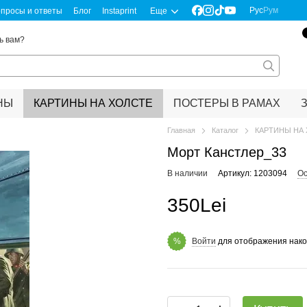
Рус
Рум
просы и ответы
Блог
Instaprint
Еще
ь вам?
НЫ
КАРТИНЫ НА ХОЛСТЕ
ПОСТЕРЫ В РАМАХ
Главная
Каталог
КАРТИНЫ НА
Морт Канстлер_33
В наличии
Артикул: 1203094
Ос
350Lei
Войти
для отображения нако
%