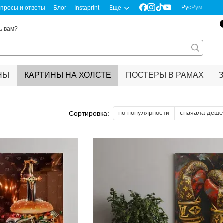
Рус
Рум
просы и ответы
Блог
Instaprint
Еще
ь вам?
НЫ
КАРТИНЫ НА ХОЛСТЕ
ПОСТЕРЫ В РАМАХ
по популярности
сначала деше
Сортировка: