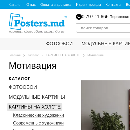
Перейти к основному контенту
Каталог
О нас
Оплата и доставка
Идеи и тренды
Контакты
Во
0 797 11 666
Перезвонит
ФОТООБОИ
МОДУЛЬНЫЕ КАРТИ
Главная
Каталог
КАРТИНЫ НА ХОЛСТЕ
Мотивация
Мотивация
КАТАЛОГ
ФОТООБОИ
МОДУЛЬНЫЕ КАРТИНЫ
КАРТИНЫ НА ХОЛСТЕ
Классические художники
Современные художники