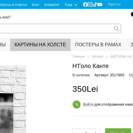
Рус
Рум
просы и ответы
Блог
Instaprint
Еще
ь вам?
НЫ
КАРТИНЫ НА ХОЛСТЕ
ПОСТЕРЫ В РАМАХ
Главная
Каталог
КАРТИНЫ НА
Н'Голо Канте
В наличии
Артикул: 3517965
Ос
350Lei
Войти
для отображения нако
%