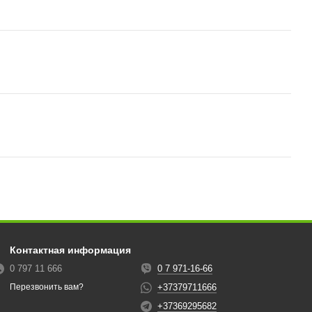
Контактная информация
0 797 11 666
0 7 971-16-66
+37379711666
Перезвонить вам?
+37369295682