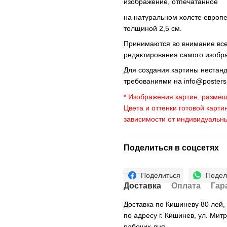
изображение, отпечатанное
на натуральном холсте европ
толщиной 2,5 см.
Принимаются во внимание все 
редактирования самого изобр
Для создания картины нестан
требованиями на
info@poster
* Изображения картин, размещ
Цвета и оттенки готовой карти
зависимости от индивидуальн
Поделиться в соцсетях
Поделиться
Подел
Доставка
Оплата
Гар
Доставка по Кишиневу 80 лей
по адресу г. Кишинев, ул. Мит
рабочих дня