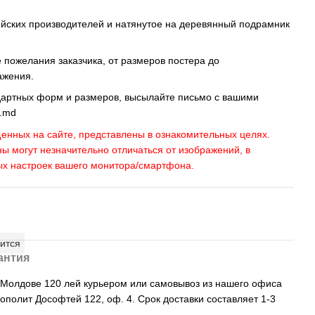
ейских производителей и натянутое на деревянный подрамник
пожелания заказчика, от размеров постера до
ажения.
дартных форм и размеров, высылайте письмо c вашими
s.md
енных на сайте, представлены в ознакомительных целях.
ны могут незначительно отличаться от изображений, в
ых настроек вашего монитора/смартфона.
ится
антия
, Молдове 120 лей курьером или самовывоз из нашего офиса
рополит Дософтей 122, оф. 4. Срок доставки составляет 1-3