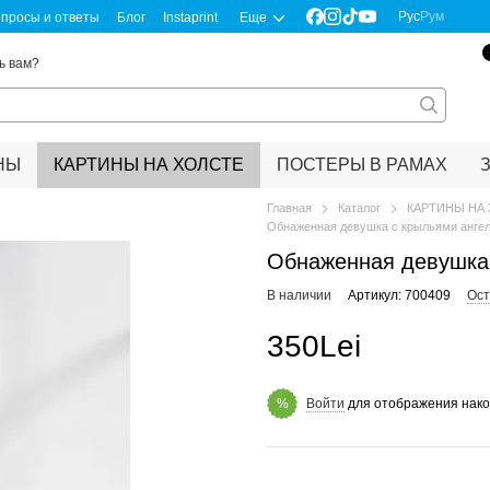
Рус
Рум
просы и ответы
Блог
Instaprint
Еще
ь вам?
НЫ
КАРТИНЫ НА ХОЛСТЕ
ПОСТЕРЫ В РАМАХ
Главная
Каталог
КАРТИНЫ НА
Обнаженная девушка с крыльями ангел
Обнаженная девушка 
В наличии
Артикул: 700409
Ост
350Lei
Войти
для отображения нако
%