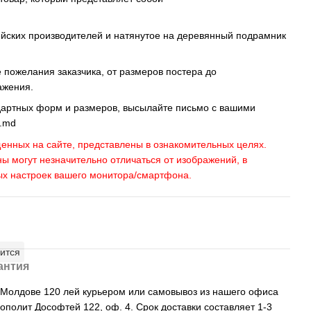
ейских производителей и натянутое на деревянный подрамник
пожелания заказчика, от размеров постера до
ажения.
дартных форм и размеров, высылайте письмо c вашими
s.md
енных на сайте, представлены в ознакомительных целях.
ны могут незначительно отличаться от изображений, в
ых настроек вашего монитора/смартфона.
ится
антия
, Молдове 120 лей курьером или самовывоз из нашего офиса
рополит Дософтей 122, оф. 4. Срок доставки составляет 1-3