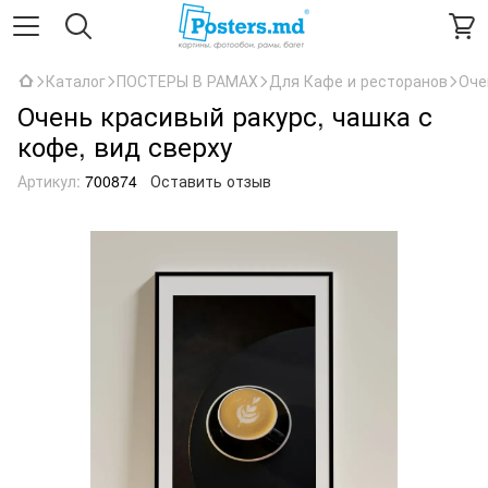
Каталог
ПОСТЕРЫ В РАМАХ
Для Кафе и ресторанов
Оче
Очень красивый ракурс, чашка с
кофе, вид сверху
Артикул:
700874
Оставить отзыв