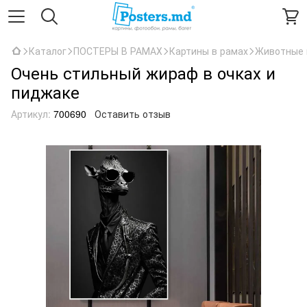
Каталог
ПОСТЕРЫ В РАМАХ
Картины в рамах
Животные 
Очень стильный жираф в очках и
пиджаке
Артикул:
700690
Оставить отзыв