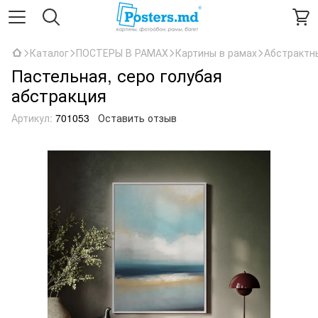
Каталог
ПОСТЕРЫ В РАМАХ
Картины в рамах
Абстрактн
Пастельная, серо голубая
абстракция
Артикул:
701053
Оставить отзыв