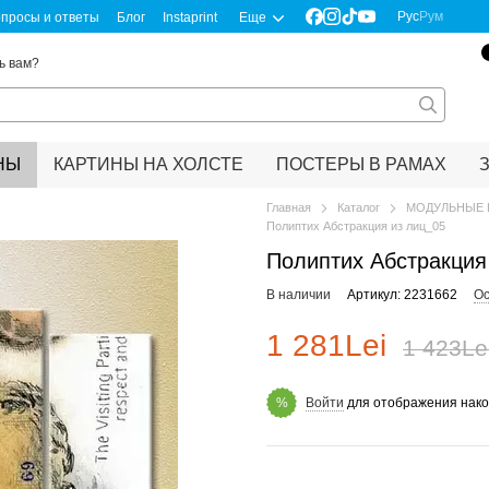
Рус
Рум
просы и ответы
Блог
Instaprint
Еще
ь вам?
НЫ
КАРТИНЫ НА ХОЛСТЕ
ПОСТЕРЫ В РАМАХ
Главная
Каталог
МОДУЛЬНЫЕ 
Полиптих Абстракция из лиц_05
Полиптих Абстракция
В наличии
Артикул: 2231662
Ос
1 281Lei
1 423Le
Войти
для отображения нако
%