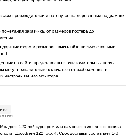
ейских производителей и натянутое на деревянный подрамник
пожелания заказчика, от размеров постера до
ажения.
андартных форм и размеров, высылайте письмо c вашими
s.md
енных на сайте, представлены в ознакомительных целях.
ны могут незначительно отличаться от изображений, в
ых настроек вашего монитора
ится
антия
, Молдове 120 лей курьером или самовывоз из нашего офиса
рополит Дософтей 122, оф. 4. Срок доставки составляет 1-3