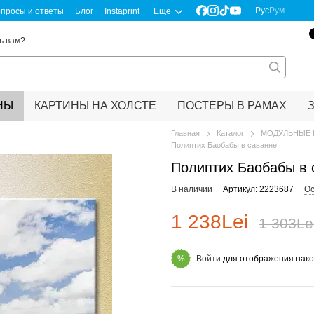
Рус
Рум
просы и ответы
Блог
Instaprint
Еще
ь вам?
НЫ
КАРТИНЫ НА ХОЛСТЕ
ПОСТЕРЫ В РАМАХ
Главная
Каталог
МОДУЛЬНЫЕ 
Полиптих Баобабы в саванне
Полиптих Баобабы в 
В наличии
Артикул: 2223687
Ос
1 238Lei
1 303Le
Войти
для отображения нако
%