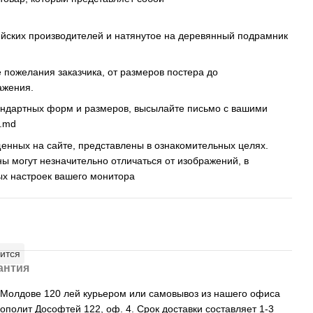
ейских производителей и натянутое на деревянный подрамник
пожелания заказчика, от размеров постера до
ажения.
андартных форм и размеров, высылайте письмо c вашими
s.md
енных на сайте, представлены в ознакомительных целях.
ны могут незначительно отличаться от изображений, в
ых настроек вашего монитора
ится
антия
, Молдове 120 лей курьером или самовывоз из нашего офиса
рополит Дософтей 122, оф. 4. Срок доставки составляет 1-3