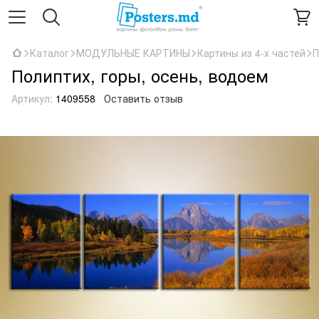
Каталог
МОДУЛЬНЫЕ КАРТИНЫ
Картины из 4-х частей
П
Полиптих, горы, осень, водоем
Артикул:
1409558
Оставить отзыв