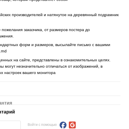
ейских производителей и натянутое на деревянный подрамник
пожелания заказчика, от размеров постера до
ажения.
андартных форм и размеров, высылайте письмо c вашими
s.md
енных на сайте, представлены в ознакомительных целях.
ны могут незначительно отличаться от изображений, в
ых настроек вашего монитора
антия
нтарий
Войти с помощью