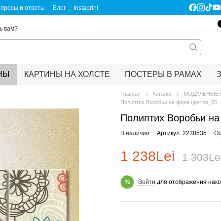
просы и ответы
Блог
Instaprint
ертификаты качества
Правовая информация
ь вам?
НЫ
КАРТИНЫ НА ХОЛСТЕ
ПОСТЕРЫ В РАМАХ
Главная
Каталог
МОДУЛЬНЫЕ 
Полиптих Воробьи на фоне цветов_05
Полиптих Воробьи на
В наличии
Артикул: 2230535
Ос
1 238Lei
1 303Le
Войти
для отображения нако
%