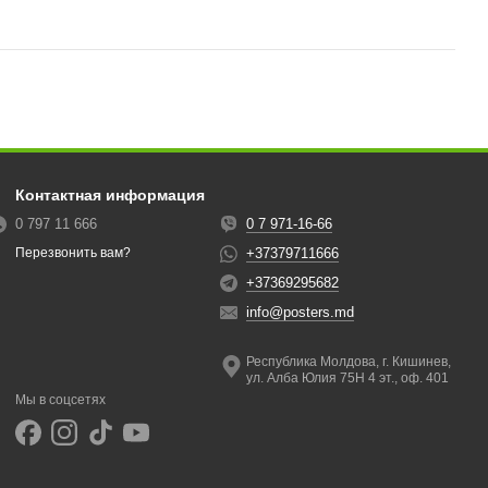
Контактная информация
0 797 11 666
0 7 971-16-66
+37379711666
Перезвонить вам?
+37369295682
info@posters.md
Республика Молдова, г. Кишинев,
ул. Алба Юлия 75Н 4 эт., оф. 401
Мы в соцсетях