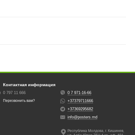
Контактная информация
0 797 11 666
0 7 971-16-66
+37379711666
Перезвонить вам?
+37369295682
info@posters.md
Республика Молдова, г. Кишинев,