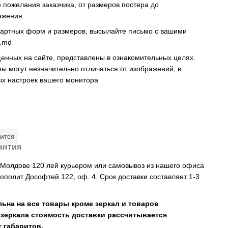
пожелания заказчика, от размеров постера до
ажения.
дартных форм и размеров, высылайте письмо c вашими
s.md
енных на сайте, представлены в ознакомительных целях.
ны могут незначительно отличаться от изображений, в
ых настроек вашего монитора
ится
антия
, Молдове 120 лей курьером или самовывоз из нашего офиса
рополит Дософтей 122, оф. 4. Срок доставки составляет 1-3
льна на все товары кроме зеркал и товаров
 зеркала стоимость доставки рассчитывается
 габаритов.