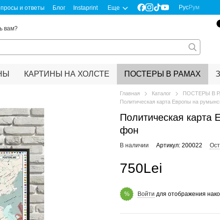
Рус
Рум
просы и ответы
Блог
Instaprint
Еще
ь вам?
НЫ
КАРТИНЫ НА ХОЛСТЕ
ПОСТЕРЫ В РАМАХ
Главная
Каталог
ПОСТЕРЫ В 
Политическая карта Европы на румынс
Политическая карта 
фон
В наличии
Артикул: 200022
Ост
750Lei
Войти
для отображения нако
%