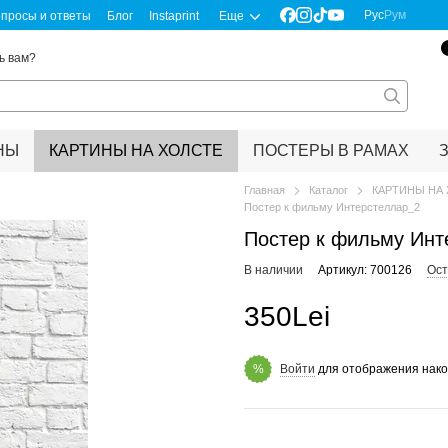
Рус
Рум
просы и ответы
Блог
Instaprint
Еще
ь вам?
НЫ
КАРТИНЫ НА ХОЛСТЕ
ПОСТЕРЫ В РАМАХ
Главная
Каталог
КАРТИНЫ НА
Постер к фильму Интерстеллар_2
Постер к фильму Инт
В наличии
Артикул: 700126
Ост
350Lei
Войти
для отображения нако
%