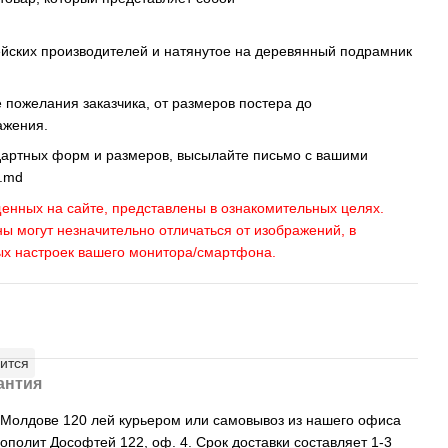
ейских производителей и натянутое на деревянный подрамник
пожелания заказчика, от размеров постера до
ажения.
дартных форм и размеров, высылайте письмо c вашими
s.md
енных на сайте, представлены в ознакомительных целях.
ны могут незначительно отличаться от изображений, в
ых настроек вашего монитора/смартфона.
ится
антия
, Молдове 120 лей курьером или самовывоз из нашего офиса
рополит Дософтей 122, оф. 4. Срок доставки составляет 1-3