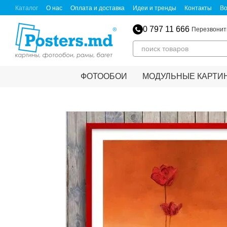
Перейти к основному контенту
Каталог
О нас
Оплата и доставка
Идеи и тренды
Контакты
Во
0 797 11 666
Перезвонит
ФОТООБОИ
МОДУЛЬНЫЕ КАРТИ