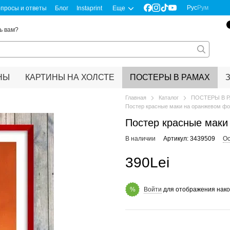
Рус
Рум
просы и ответы
Блог
Instaprint
Еще
ь вам?
НЫ
КАРТИНЫ НА ХОЛСТЕ
ПОСТЕРЫ В РАМАХ
Главная
Каталог
ПОСТЕРЫ В 
Постер красные маки на оранжевом фо
Постер красные маки
В наличии
Артикул: 3439509
Ос
390Lei
Войти
для отображения нако
%