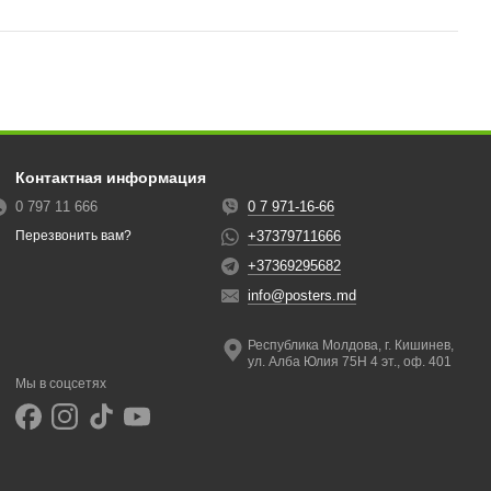
Контактная информация
0 797 11 666
0 7 971-16-66
+37379711666
Перезвонить вам?
+37369295682
info@posters.md
Республика Молдова, г. Кишинев,
ул. Алба Юлия 75Н 4 эт., оф. 401
Мы в соцсетях