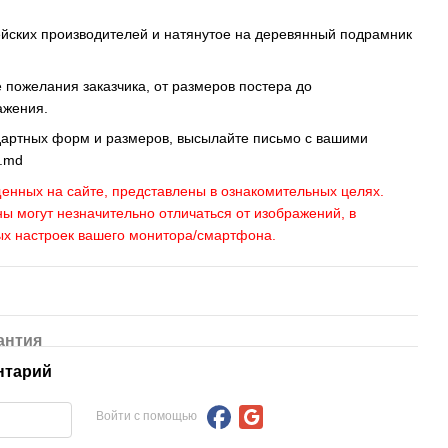
ейских производителей и натянутое на деревянный подрамник
пожелания заказчика, от размеров постера до
ажения.
дартных форм и размеров, высылайте письмо c вашими
s.md
енных на сайте, представлены в ознакомительных целях.
ны могут незначительно отличаться от изображений, в
ых настроек вашего монитора/смартфона.
антия
нтарий
Войти с помощью