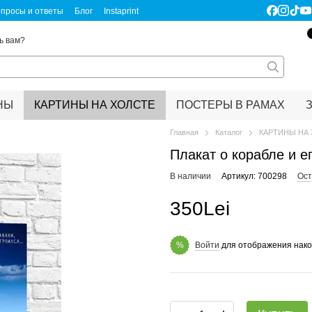
просы и ответы
Блог
Instaprint
ертификаты качества
Правовая информация
ь вам?
НЫ
КАРТИНЫ НА ХОЛСТЕ
ПОСТЕРЫ В РАМАХ
Главная
Каталог
КАРТИНЫ НА
Плакат о корабле и е
В наличии
Артикул: 700298
Ост
350Lei
Войти
для отображения нако
%