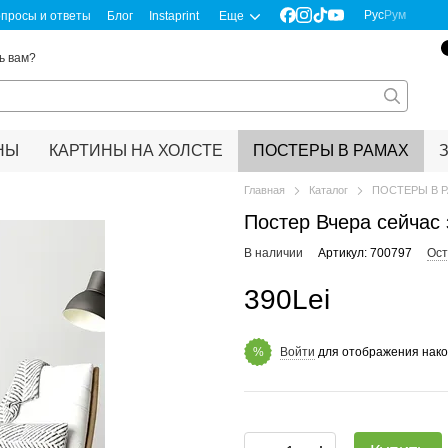
Рус
Рум
просы и ответы
Блог
Instaprint
Еще
ь вам?
НЫ
КАРТИНЫ НА ХОЛСТЕ
ПОСТЕРЫ В РАМАХ
Главная
Каталог
ПОСТЕРЫ В 
Постер Вчера сейчас 
В наличии
Артикул: 700797
Ост
390Lei
Войти
для отображения нако
%