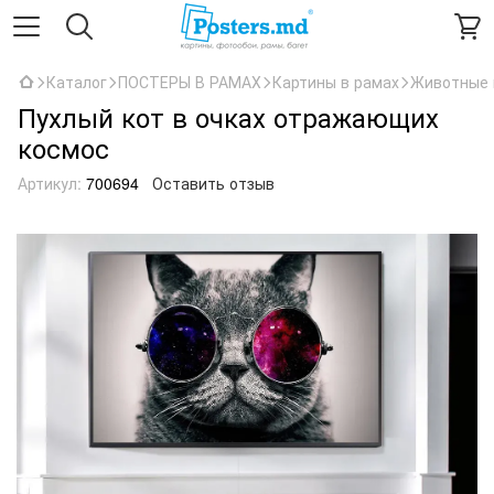
Каталог
ПОСТЕРЫ В РАМАХ
Картины в рамах
Животные 
Пухлый кот в очках отражающих
космос
Артикул:
700694
Оставить отзыв