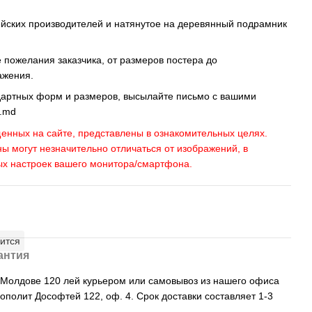
ейских производителей и натянутое на деревянный подрамник
пожелания заказчика, от размеров постера до
ажения.
дартных форм и размеров, высылайте письмо c вашими
s.md
енных на сайте, представлены в ознакомительных целях.
ны могут незначительно отличаться от изображений, в
ых настроек вашего монитора/смартфона.
ится
антия
, Молдове 120 лей курьером или самовывоз из нашего офиса
рополит Дософтей 122, оф. 4. Срок доставки составляет 1-3