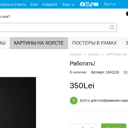
Рус
Рум
просы и ответы
Блог
Instaprint
Еще
ь вам?
НЫ
КАРТИНЫ НА ХОЛСТЕ
ПОСТЕРЫ В РАМАХ
Главная
Каталог
КАРТИНЫ НА
Работать!
В наличии
Артикул: 1041116
Ос
350Lei
Войти
для отображения нако
%