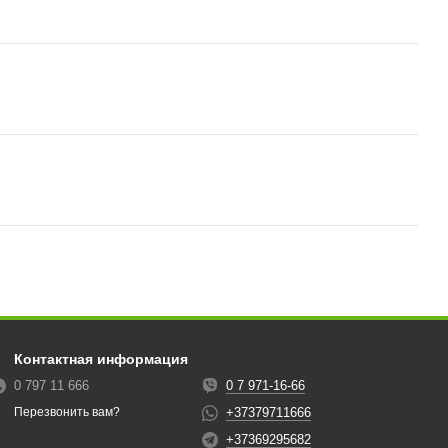
Контактная информация
0 797 11 666
0 7 971-16-66
+37379711666
Перезвонить вам?
+37369295682