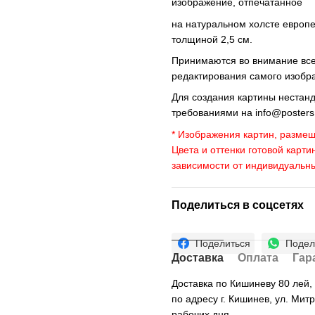
изображение, отпечатанное
на натуральном холсте европ
толщиной 2,5 см.
Принимаются во внимание все 
редактирования самого изобр
Для создания картины нестан
требованиями на
info@poster
* Изображения картин, размещ
Цвета и оттенки готовой карти
зависимости от индивидуальн
Поделиться в соцсетях
Поделиться
Подел
Доставка
Оплата
Гар
Доставка по Кишиневу 80 лей
по адресу г. Кишинев, ул. Мит
рабочих дня