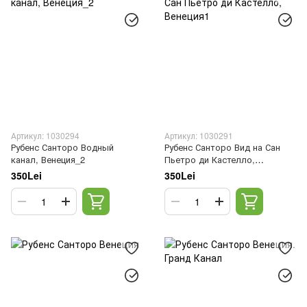
Артикул: 1030294
Артикул: 1030291
Рубенс Санторо Водный
Рубенс Санторо Вид на Сан
канал, Венеция_2
Пьетро ди Кастелло,
Венеция1
350Lei
350Lei