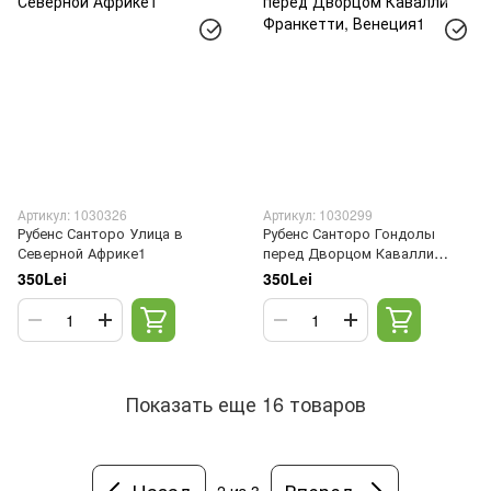
Артикул: 1030326
Артикул: 1030299
Рубенс Санторо Улица в
Рубенс Санторо Гондолы
Северной Африке1
перед Дворцом Кавалли
Франкетти, Венеция1
350Lei
350Lei
Показать еще 16 товаров
Назад
Вперед