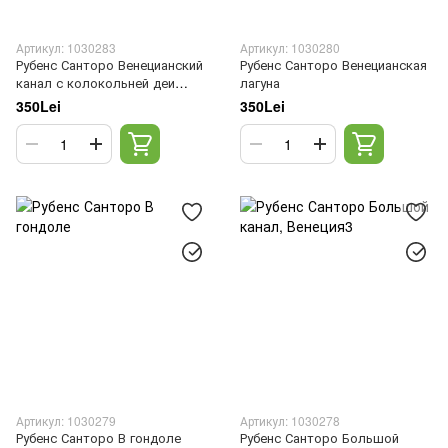
Артикул: 1030283
Артикул: 1030280
Рубенс Санторо Венецианский
Рубенс Санторо Венецианская
канал с колокольней деи
лагуна
Фрари вдали
350Lei
350Lei
Артикул: 1030279
Артикул: 1030278
Рубенс Санторо В гондоле
Рубенс Санторо Большой