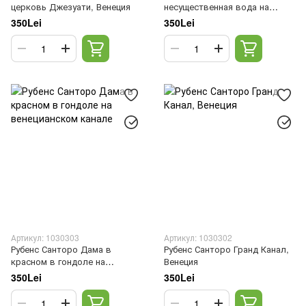
церковь Джезуати, Венеция
несущественная вода на
венецианском канале
350Lei
350Lei
Артикул: 1030303
Артикул: 1030302
Рубенс Санторо Дама в
Рубенс Санторо Гранд Канал,
красном в гондоле на
Венеция
венецианском канале
350Lei
350Lei