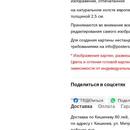
изображение, отпечатанное
на натуральном холсте европ
толщиной 2,5 см.
Принимаются во внимание все 
редактирования самого изобр
Для создания картины нестан
требованиями на
info@poster
* Изображения картин, размещ
Цвета и оттенки готовой карти
зависимости от индивидуальн
Поделиться в соцсетях
Поделиться
Подел
Доставка
Оплата
Гар
Доставка по Кишиневу 80 лей
по адресу г. Кишинев, ул. Мит
рабочих дня