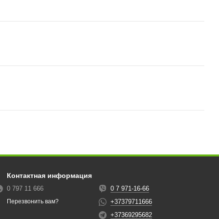
Контактная информация
0 797 11 666
0 7 971-16-66
+37379711666
Перезвонить вам?
+37369295682