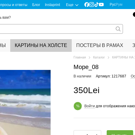
Рус
Рум
просы и ответы
Блог
Instaprint
Еще
ь вам?
НЫ
КАРТИНЫ НА ХОЛСТЕ
ПОСТЕРЫ В РАМАХ
Главная
Каталог
КАРТИНЫ НА
Море_08
В наличии
Артикул: 1217687
Ос
350Lei
Войти
для отображения нако
%