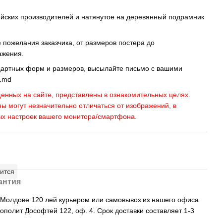
ейских производителей и натянутое на деревянный подрамник
пожелания заказчика, от размеров постера до
ажения.
дартных форм и размеров, высылайте письмо c вашими
s.md
енных на сайте, представлены в ознакомительных целях.
ны могут незначительно отличаться от изображений, в
ых настроек вашего монитора/смартфона.
ится
антия
, Молдове 120 лей курьером или самовывоз из нашего офиса
рополит Дософтей 122, оф. 4. Срок доставки составляет 1-3