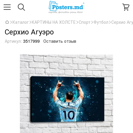
Каталог
КАРТИНЫ НА ХОЛСТЕ
Спорт
Футбол
Серхио Аг
Серхио Агуэро
Артикул:
3517999
Оставить отзыв