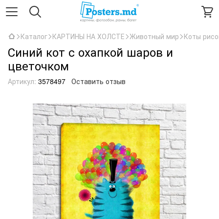
Каталог
КАРТИНЫ НА ХОЛСТЕ
Животный мир
Коты рис
Синий кот с охапкой шаров и
цветочком
Артикул:
3578497
Оставить отзыв