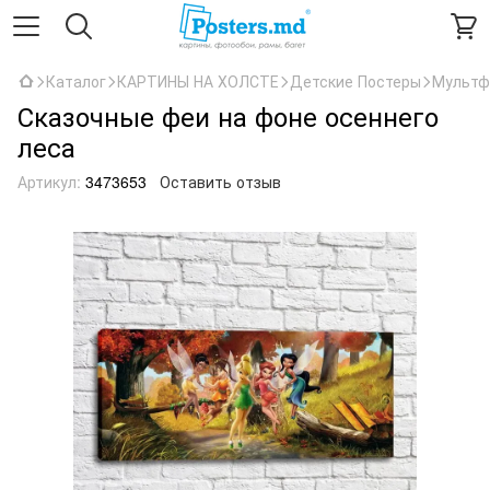
Каталог
КАРТИНЫ НА ХОЛСТЕ
Детские Постеры
Мультф
Сказочные феи на фоне осеннего
леса
Артикул:
3473653
Оставить отзыв