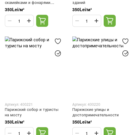
скамейками и фонарями
зданий
весенний пейзаж
350Lei/м²
350Lei/м²
Артикул: 400221
Артикул: 400220
Парижский собор и туристы
Парижские улицы и
на мосту
достопримечательности
350Lei/м²
350Lei/м²