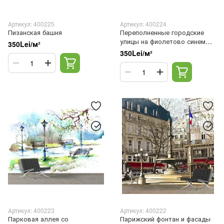
Артикул: 400225
Артикул: 400224
Пизанская башня
Переполненные городские
улицы на фиолетово синем
350Lei/м²
фоне
350Lei/м²
Артикул: 400223
Артикул: 400222
Парковая аллея со
Парижский фонтан и фасады