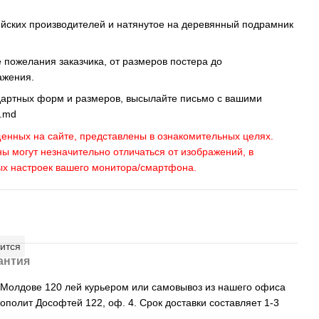
ейских производителей и натянутое на деревянный подрамник
пожелания заказчика, от размеров постера до
ажения.
дартных форм и размеров, высылайте письмо c вашими
s.md
енных на сайте, представлены в ознакомительных целях.
ны могут незначительно отличаться от изображений, в
ых настроек вашего монитора/смартфона.
ится
антия
, Молдове 120 лей курьером или самовывоз из нашего офиса
рополит Дософтей 122, оф. 4. Срок доставки составляет 1-3