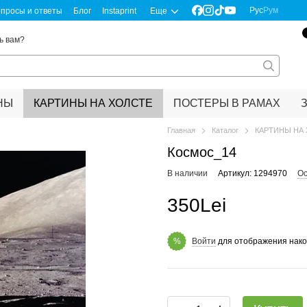
Рус
Рум
просы и ответы
Блог
Instaprint
Еще
ь вам?
НЫ
КАРТИНЫ НА ХОЛСТЕ
ПОСТЕРЫ В РАМАХ
Главная
Каталог
КАРТИНЫ НА
Космос_14
В наличии
Артикул: 1294970
Ос
350Lei
Войти
для отображения нако
%