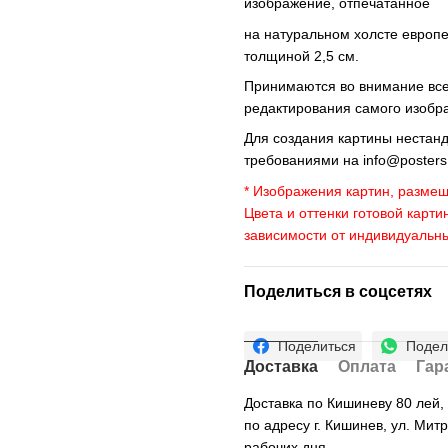
изображение, отпечатанное
на натуральном холсте европ
толщиной 2,5 см.
Принимаются во внимание все 
редактирования самого изобр
Для создания картины нестан
требованиями на
info@poster
* Изображения картин, размещ
Цвета и оттенки готовой карти
зависимости от индивидуальн
Поделиться в соцсетях
Поделиться
Подел
Доставка
Оплата
Гар
Доставка по Кишиневу 80 лей
по адресу г. Кишинев, ул. Мит
рабочих дня