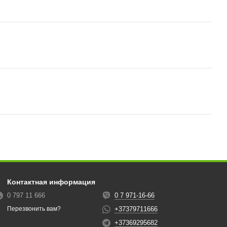
Контактная информация
0 797 11 666
0 7 971-16-66
+37379711666
Перезвонить вам?
+37369295682