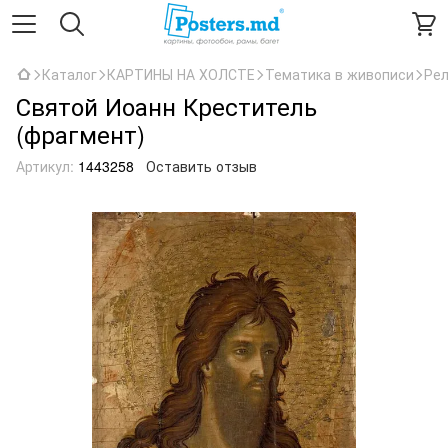
Каталог
КАРТИНЫ НА ХОЛСТЕ
Тематика в живописи
Рел
Святой Иоанн Креститель
(фрагмент)
Артикул:
1443258
Оставить отзыв