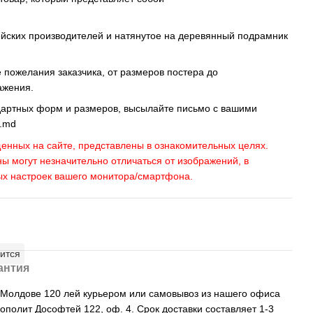
ейских производителей и натянутое на деревянный подрамник
пожелания заказчика, от размеров постера до
ажения.
дартных форм и размеров, высылайте письмо c вашими
s.md
енных на сайте, представлены в ознакомительных целях.
ны могут незначительно отличаться от изображений, в
ых настроек вашего монитора/смартфона.
ится
антия
, Молдове 120 лей курьером или самовывоз из нашего офиса
рополит Дософтей 122, оф. 4. Срок доставки составляет 1-3