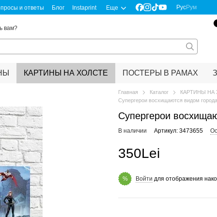
Рус
Рум
просы и ответы
Блог
Instaprint
Еще
ь вам?
НЫ
КАРТИНЫ НА ХОЛСТЕ
ПОСТЕРЫ В РАМАХ
Главная
Каталог
КАРТИНЫ НА
Супергерои восхищаются видом города
Супергерои восхищаю
В наличии
Артикул: 3473655
Ос
350Lei
Войти
для отображения нако
%