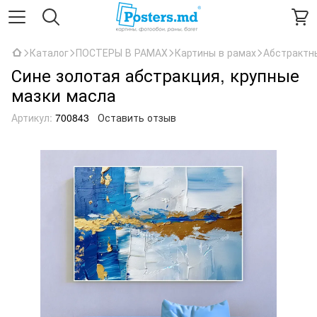
Каталог
ПОСТЕРЫ В РАМАХ
Картины в рамах
Абстрактн
Сине золотая абстракция, крупные
мазки масла
Артикул:
700843
Оставить отзыв