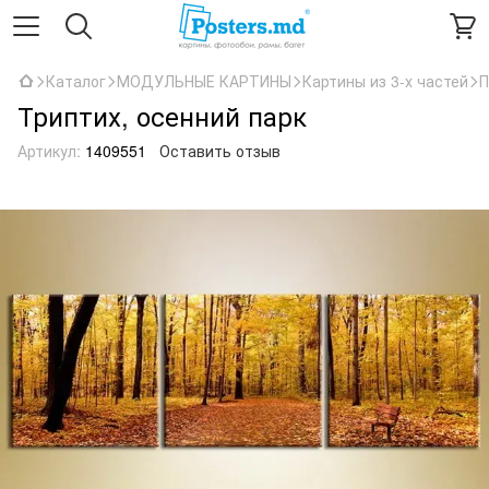
Каталог
МОДУЛЬНЫЕ КАРТИНЫ
Картины из 3-х частей
П
Триптих, осенний парк
Артикул:
1409551
Оставить отзыв