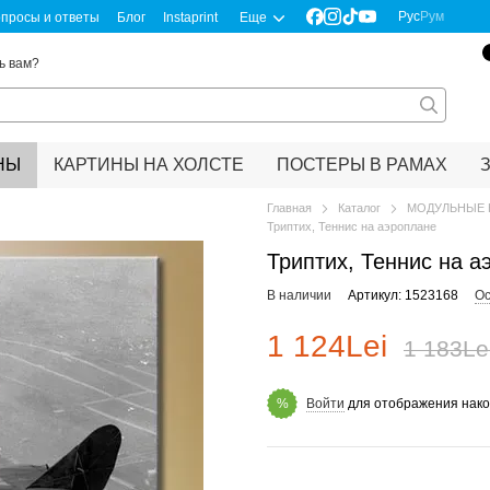
Рус
Рум
просы и ответы
Блог
Instaprint
Еще
ь вам?
НЫ
КАРТИНЫ НА ХОЛСТЕ
ПОСТЕРЫ В РАМАХ
Главная
Каталог
МОДУЛЬНЫЕ 
Триптих, Теннис на аэроплане
Триптих, Теннис на а
В наличии
Артикул: 1523168
Ос
1 124Lei
1 183Le
Войти
для отображения нако
%