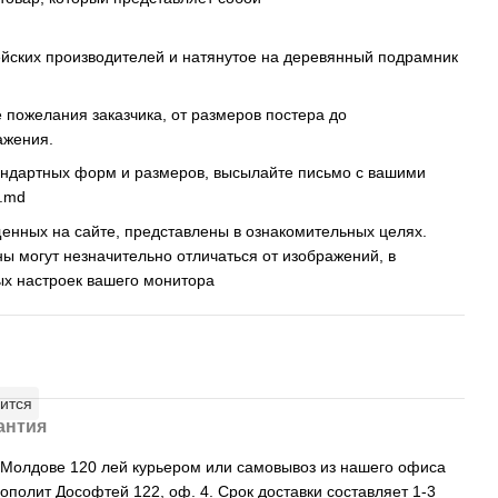
ейских производителей и натянутое на деревянный подрамник
пожелания заказчика, от размеров постера до
ажения.
андартных форм и размеров, высылайте письмо c вашими
s.md
енных на сайте, представлены в ознакомительных целях.
ны могут незначительно отличаться от изображений, в
ых настроек вашего монитора
ится
антия
, Молдове 120 лей курьером или самовывоз из нашего офиса
рополит Дософтей 122, оф. 4. Срок доставки составляет 1-3