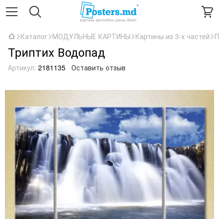
Каталог
МОДУЛЬНЫЕ КАРТИНЫ
Картины из 3-х частей
П
Триптих Водопад
Артикул:
2181135
Оставить отзыв