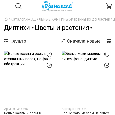
Каталог
МОДУЛЬНЫЕ КАРТИНЫ
Картины из 2-х частей
Ц
Диптихи «Цветы и растения»
Фильтр
Сначала новые
Артикул: 3467661
Артикул: 3467670
Белые каллы и розы в
Белые маки маслом на синем