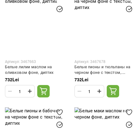
Артикул: 3467663
Артикул: 3467678
Белые лилии маслом на
Белые пионы и тюльпаны на
оливковом фоне, диптих
черном фоне с текстом,
диптих
732Lei
732Lei