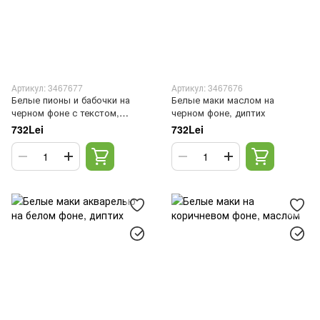
Артикул: 3467677
Артикул: 3467676
Белые пионы и бабочки на
Белые маки маслом на
черном фоне с текстом,
черном фоне, диптих
диптих
732Lei
732Lei