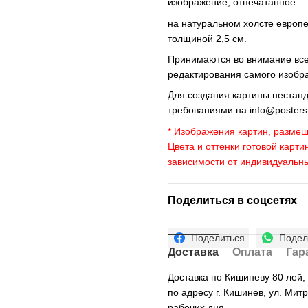
изображение, отпечатанное
на натуральном холсте европ
толщиной 2,5 см.
Принимаются во внимание все 
редактирования самого изобр
Для создания картины нестан
требованиями на
info@poster
* Изображения картин, размещ
Цвета и оттенки готовой карти
зависимости от индивидуальн
Поделиться в соцсетях
Поделиться
Подел
Доставка
Оплата
Гар
Доставка по Кишиневу 80 лей
по адресу г. Кишинев, ул. Мит
рабочих дня