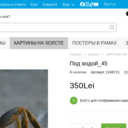
Рус
Рум
просы и ответы
Блог
Instaprint
Еще
ь вам?
НЫ
КАРТИНЫ НА ХОЛСТЕ
ПОСТЕРЫ В РАМАХ
Главная
Каталог
КАРТИНЫ НА
Под водой_45
В наличии
Артикул: 1248721
Ос
350Lei
Войти
для отображения нако
%