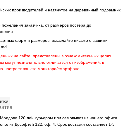
ейских производителей и натянутое на деревянный подрамник
пожелания заказчика, от размеров постера до
ажения.
дартных форм и размеров, высылайте письмо c вашими
s.md
енных на сайте, представлены в ознакомительных целях.
ны могут незначительно отличаться от изображений, в
ых настроек вашего монитора/смартфона.
ится
антия
, Молдове 120 лей курьером или самовывоз из нашего офиса
рополит Дософтей 122, оф. 4. Срок доставки составляет 1-3