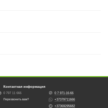
Контактная информация
0 797 11 666
0 7 971-16-66
+37379711666
Перезвонить вам?
+37369295682