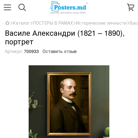
Каталог
ПОСТЕРЫ В РАМАХ
Исторические личности
Вас
Василе Александри (1821 – 1890),
портрет
Артикул:
700933
Оставить отзыв